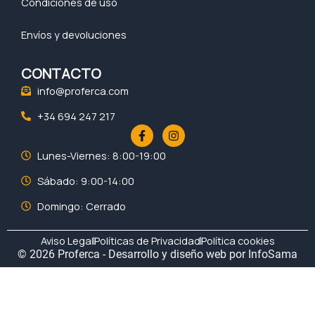
Condiciones de uso
Envíos y devoluciones
CONTACTO
info@proferca.com
+34 694 247 217
F
I
a
n
c
s
Lunes-Viernes: 8:00-19:00
e
t
b
a
Sábado: 9:00-14:00
o
g
o
r
Domingo: Cerrado
k
a
-
m
f
Aviso Legal
Políticas de Privacidad
Política cookies
© 2026 Proferca - Desarrollo y diseño web por
InfoSama