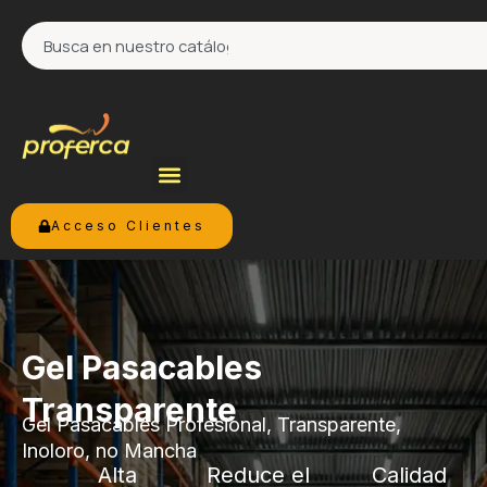
Ir
Search
al
contenido
Acceso Clientes
Gel Pasacables
Transparente
Gel Pasacables Profesional, Transparente,
Inoloro, no Mancha
Alta
Reduce el
Calidad