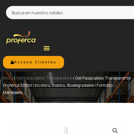
Ir
Search
al
contenido
Acceso Clientes
Inicio
/
Gel Pasacables Transparente
/ Gel Pasacables Transparente
Proferca 500ml | Incoloro, Inoloro, Biodegradable | Formato
Manejable