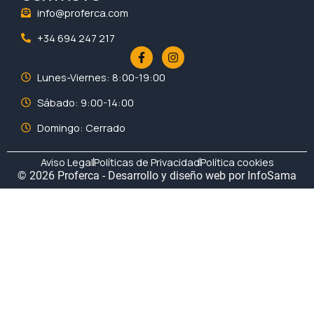
info@proferca.com
+34 694 247 217
F
I
a
n
c
s
Lunes-Viernes: 8:00-19:00
e
t
b
a
Sábado: 9:00-14:00
o
g
o
r
Domingo: Cerrado
k
a
-
m
f
Aviso Legal
Políticas de Privacidad
Política cookies
© 2026 Proferca - Desarrollo y diseño web por
InfoSama