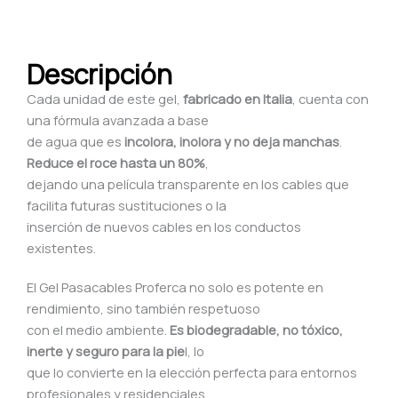
Biodegradable
|
Formato
Descripción
Manejable
cantidad
Cada unidad de este gel,
fabricado en Italia
, cuenta con
una fórmula avanzada a base
de agua que es
incolora, inolora y no deja manchas
.
Reduce el roce hasta un 80%
,
dejando una película transparente en los cables que
facilita futuras sustituciones o la
inserción de nuevos cables en los conductos
existentes.
El Gel Pasacables Proferca no solo es potente en
rendimiento, sino también respetuoso
con el medio ambiente.
Es biodegradable, no tóxico,
inerte y seguro para la pie
l, lo
que lo convierte en la elección perfecta para entornos
profesionales y residenciales.