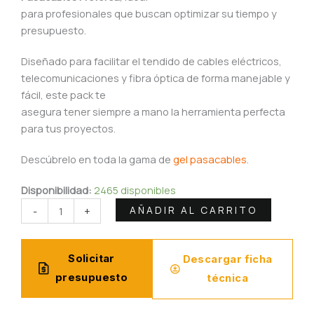
para profesionales que buscan optimizar su tiempo y
presupuesto.
Diseñado para facilitar el tendido de cables eléctricos,
telecomunicaciones y fibra óptica de forma manejable y
fácil, este pack te
asegura tener siempre a mano la herramienta perfecta
para tus proyectos.
Descúbrelo en toda la gama de
gel pasacables
.
Gel
Disponibilidad:
2465 disponibles
Pasacables
AÑADIR AL CARRITO
-
+
Transparente
Proferca
500ml
Solicitar
Descargar ficha
|
presupuesto
técnica
Incoloro,
Inoloro,