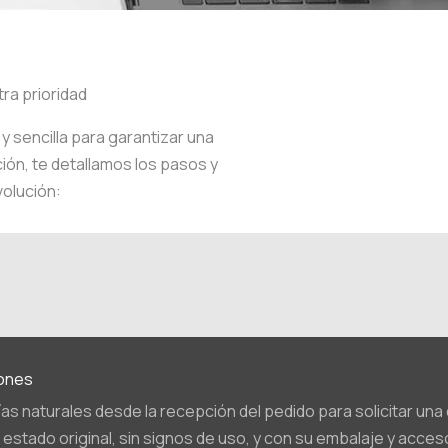
ra prioridad
y sencilla para garantizar una
ión, te detallamos los pasos y
volución:
iones
ías naturales desde la recepción del pedido para solicitar una
 estado original, sin signos de uso, y con su embalaje y acce