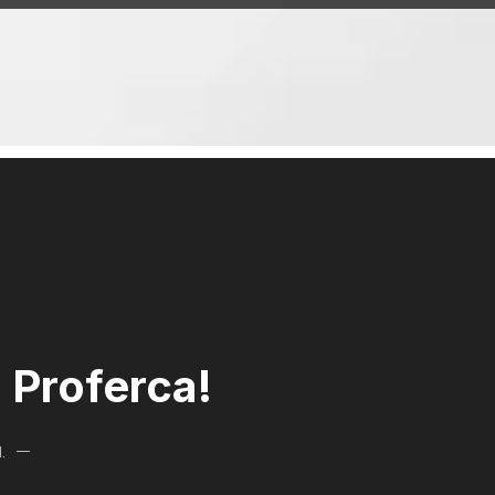
n Proferca!
.