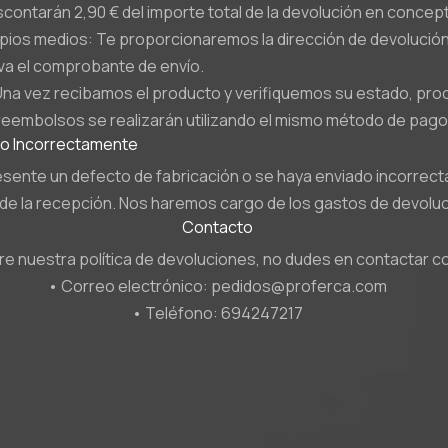
contarán 2,90 € del importe total de la devolución en concep
pios medios: Te proporcionaremos la dirección de devolución. P
va el comprobante de envío.
na vez recibamos el producto y verifiquemos su estado, pro
eembolsos se realizarán utilizando el mismo método de pag
do Incorrectamente
esente un defecto de fabricación o se haya enviado incorre
sde la recepción. Nos haremos cargo de los gastos de devolu
Contacto
re nuestra política de devoluciones, no dudes en contactar c
• Correo electrónico: pedidos@proferca.com
• Teléfono: 694247217