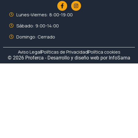
F
I
a
n
c
s
Lunes-Viernes: 8:00-19:00
e
t
b
a
Sábado: 9:00-14:00
o
g
o
r
Domingo: Cerrado
k
a
-
m
f
Aviso Legal
Políticas de Privacidad
Política cookies
© 2026 Proferca - Desarrollo y diseño web por
InfoSama