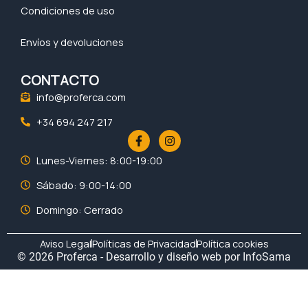
Condiciones de uso
Envíos y devoluciones
CONTACTO
info@proferca.com
+34 694 247 217
F
I
a
n
c
s
Lunes-Viernes: 8:00-19:00
e
t
b
a
Sábado: 9:00-14:00
o
g
o
r
Domingo: Cerrado
k
a
-
m
f
Aviso Legal
Políticas de Privacidad
Política cookies
© 2026 Proferca - Desarrollo y diseño web por
InfoSama