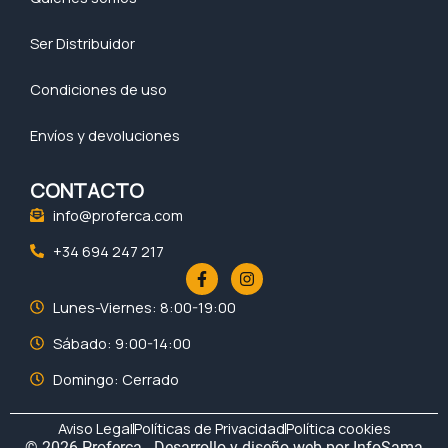
Ser Distribuidor
Condiciones de uso
Envíos y devoluciones
CONTACTO
info@proferca.com
+34 694 247 217
F
I
a
n
c
s
Lunes-Viernes: 8:00-19:00
e
t
b
a
Sábado: 9:00-14:00
o
g
o
r
Domingo: Cerrado
k
a
-
m
f
Aviso Legal
Políticas de Privacidad
Política cookies
© 2026 Proferca - Desarrollo y diseño web por
InfoSama