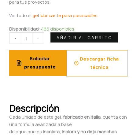
para tus proyectos.
Ver todo el
gel lubricante para pasacables
.
Gel
Disponibilidad:
466 disponibles
Pasacables
AÑADIR AL CARRITO
-
+
Transparente
Proferca
6000ml
Solicitar
Descargar ficha
|
presupuesto
técnica
Incoloro,
Inoloro,
Biodegradable
Pack
Ahorro
Descripción
cantidad
Cada unidad de este gel,
fabricado en Italia
, cuenta con
una fórmula avanzada a base
de agua que es
incolora, inolora y no deja manchas
.