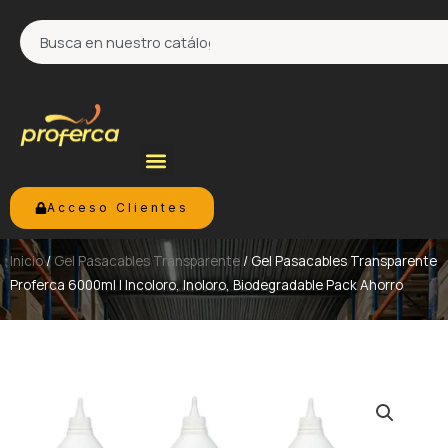
Ir
Search
al
contenido
Acceso Clientes
Inicio
/
Gel Pasacables Transparente
/ Gel Pasacables Transparente
Proferca 6000ml | Incoloro, Inoloro, Biodegradable Pack Ahorro