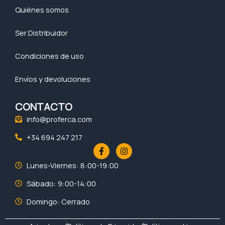
Quiénes somos
Ser Distribuidor
Condiciones de uso
Envíos y devoluciones
CONTACTO
info@proferca.com
+34 694 247 217
F
I
a
n
c
s
Lunes-Viernes: 8:00-19:00
e
t
b
a
Sábado: 9:00-14:00
o
g
o
r
Domingo: Cerrado
k
a
-
m
f